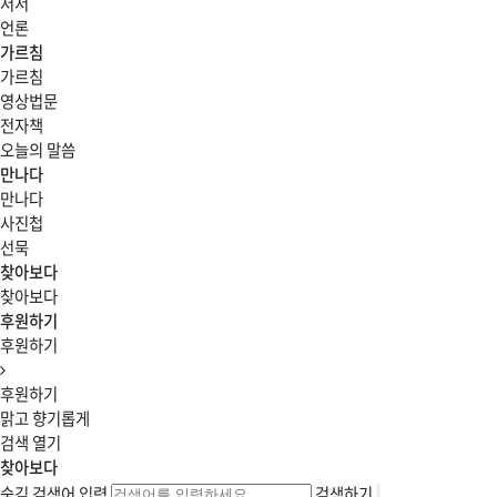
저서
언론
가르침
가르침
영상법문
전자책
오늘의 말씀
만나다
만나다
사진첩
선묵
찾아보다
찾아보다
후원하기
후원하기
후원하기
맑고 향기롭게
검색 열기
찾아보다
숨김
검색어 입력
검색하기