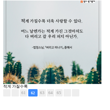
적게 가질수록
61
63
64
65
62