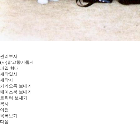
관리부서
(사)맑고향기롭게
파일 형태
제작일시
제작자
카카오톡 보내기
페이스북 보내기
트위터 보내기
복사
이전
목록보기
다음