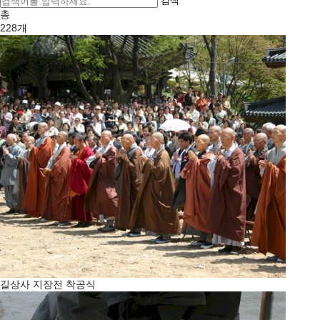
검색
총
228개
길상사 지장전 착공식