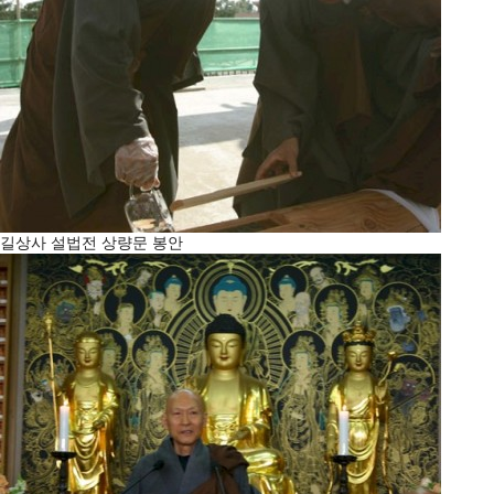
길상사 설법전 상량문 봉안